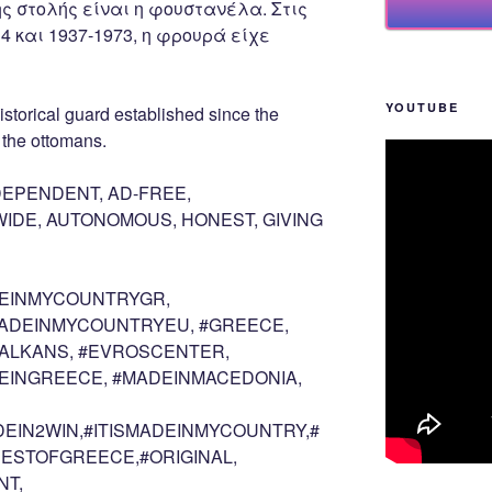
ης στολής είναι η φουστανέλα. Στις
4 και 1937-1973, η φρουρά είχε
YOUTUBE
istorical guard established since the
 the ottomans.
EPENDENT, AD-FREE,
DE, AUTONOMOUS, HONEST, GIVING
EINMYCOUNTRYGR,
ADEINMYCOUNTRYEU, #GREECE,
BALKANS, #EVROSCENTER,
EINGREECE, #MADEINMACEDONIA,
EIN2WIN,#ITISMADEINMYCOUNTRY,#
ESTOFGREECE,#ORIGINAL,
NT,