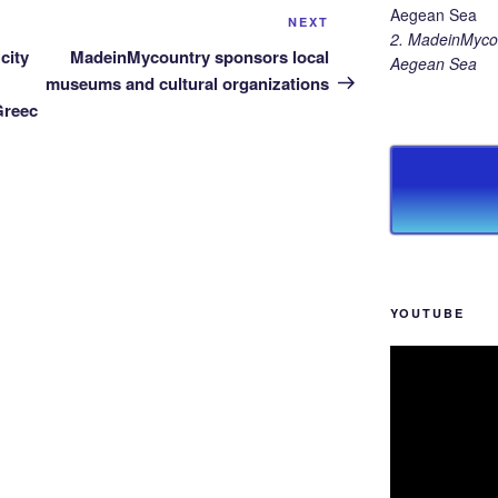
Next
NEXT
2. MadeinMycou
Post
city
MadeinMycountry sponsors local
Aegean Sea
museums and cultural organizations
Greec
YOUTUBE