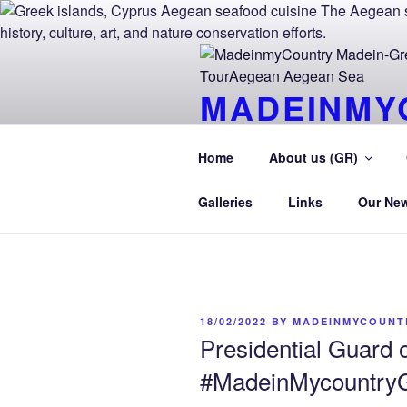
Skip
to
content
MADEINMY
CYPRUS T
Home
About us (GR)
MadeinMycountry TourAegean.G
Galleries
Links
Our Ne
POSTED
18/02/2022
BY
MADEINMYCOUNT
ON
Presidential Guard 
#MadeinMycountry