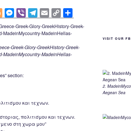
Bl
M
Vi
T
E
C
S
o
e
b
el
m
o
h
g
ss
er
e
ail
p
ar
g
e
gr
y
e
VISIT OUR F
er
n
a
Li
ce-Greek-Glory-GreekHistory-Greek-
rd-MadeinMycountry-MadeinHellas-
g
m
n
er
k
es” section:
2. MadeinMycou
Aegean Sea
ολιτισμου και τεχνων.
στοριας, πολιτισμου και τεχνων.
γμενο στη χωρα μου”
ς».