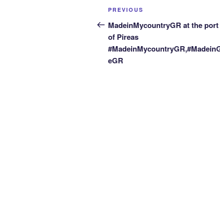
Post
Previous
PREVIOUS
navigation
Post
MadeinMycountryGR at the port 
of Pireas
#MadeinMycountryGR,#Madein
eGR