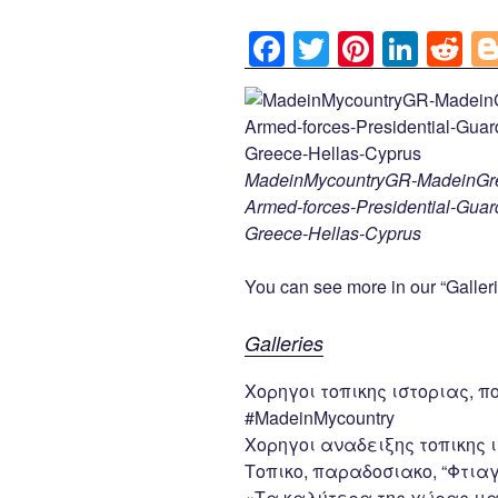
F
T
Pi
Li
R
a
wi
nt
n
e
c
tt
er
k
d
e
er
e
e
di
b
st
dI
t
MadeinMycountryGR-MadeinGree
Armed-forces-Presidential-Gua
o
n
Greece-Hellas-Cyprus
o
k
You can see more in our “Galleri
Galleries
Χορηγοι τοπικης ιστοριας, π
#MadeinMycountry
Χορηγοι αναδειξης τοπικης ι
Τοπικο, παραδοσιακο, “Φτια
«Τα καλύτερα της χώρας μα