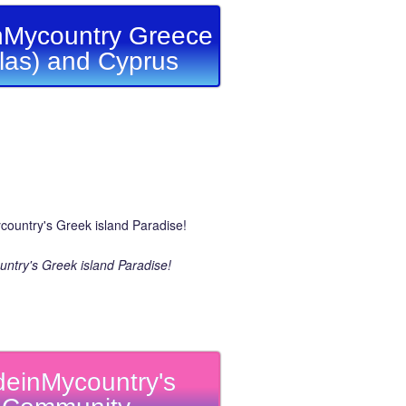
Mycountry Greece
llas) and Cyprus
ntry's Greek island Paradise!
einMycountry's