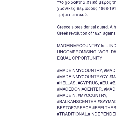
πιο χαρακτηριστικό μέρος τ
χρονικές περιόδους 1868-191
τμήμα ιππικού.
Greece’s presidential guard. A h
Greek revolution of 1821 agains
MADEINMYCOUNTRY is… IND
UNCOMPROMISING, WORLDWI
EQUAL OPPORTUNITY
#MADEINMYCOUNTRY, #MAD
#MADEINMYCOUNTRYCY, #M
#HELLAS, #CYPRUS, #EU, #
#MACEDONIACENTER, #MAD
#MADEIN, #MYCOUNTRY,
#BALKANSCENTER,#SAYMAD
BESTOFGREECE,#FEELTHEB
#TRADITIONAL,#INDEPENDE