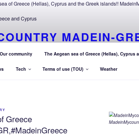
COUNTRY MADEIN-GR
OURAEGEAN AEGEAN 
Our community
The Aegean sea of Greece (Hellas), Cyprus a
R Greece (Hellas) and Cyprus Made in My country Hellas Ae
ws
Tech
Terms of use (TOU)
Weather
RY
of Greece
MadeinMycount
GR,#MadeinGreece