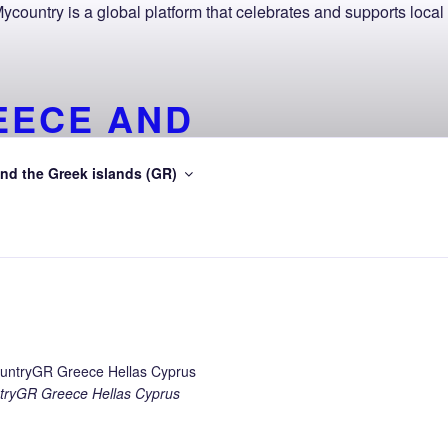
EECE AND
SEA
nd the Greek islands (GR)
gean Sea
ryGR Greece Hellas Cyprus