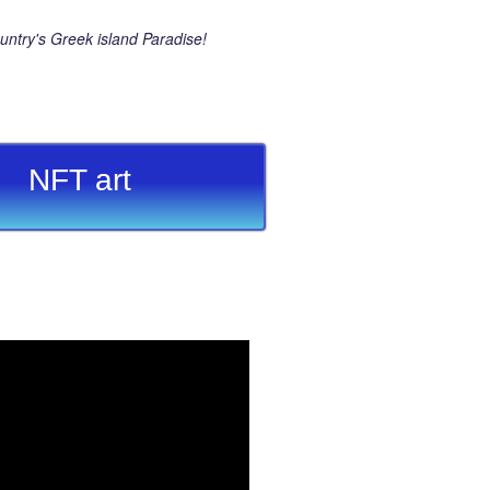
ntry's Greek island Paradise!
NFT art